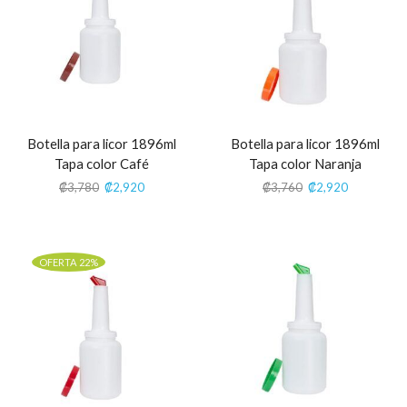
Botella para licor 1896ml
Botella para licor 1896ml
Tapa color Café
Tapa color Naranja
₡
3,780
₡
2,920
₡
3,760
₡
2,920
OFERTA 22%