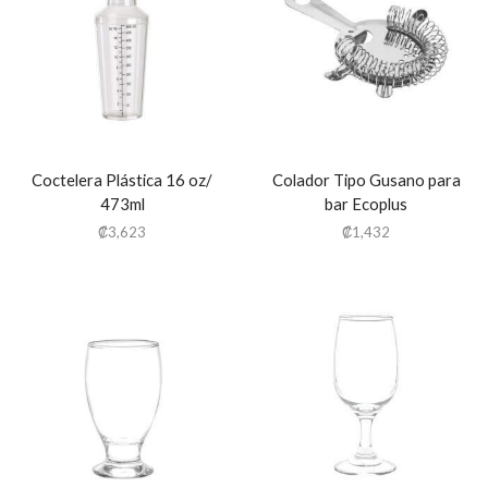
Coctelera Plástica 16 oz/
Colador Tipo Gusano para
473ml
bar Ecoplus
₡
3,623
₡
1,432