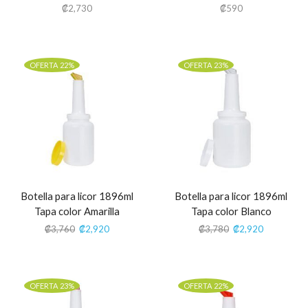
₡
2,730
₡
590
OFERTA 22%
OFERTA 23%
Botella para licor 1896ml
Botella para licor 1896ml
Tapa color Amarilla
Tapa color Blanco
₡
3,760
₡
2,920
₡
3,780
₡
2,920
OFERTA 23%
OFERTA 22%