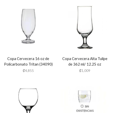
Copa Cervecera 16 oz de
Copa Cervecera Alta Tulipe
Policarbonato Tritan (34090)
de 362 ml/ 12.25 oz
/Pasabache
₡
4,855
₡
1,009
SIN
EXISTENCIAS