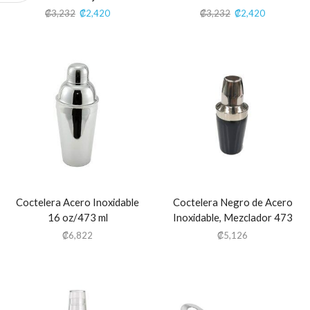
₡
3,232
₡
2,420
₡
3,232
₡
2,420
Coctelera Acero Inoxidable
Coctelera Negro de Acero
16 oz/473 ml
Inoxidable, Mezclador 473
ml/16 oz
₡
6,822
₡
5,126