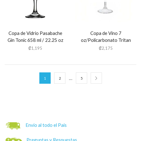
Copa de Vidrio Pasabache
Copa de Vino 7
Gin Tonic 658 ml / 22.25 oz
oz/Policarbonato Tritan
₡
1,195
₡
2,175
…
1
2
5
Envío al todo el País
Preguntas y Respuestas