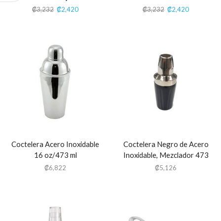
₡
3,232
₡
2,420
₡
3,232
₡
2,420
Coctelera Acero Inoxidable
Coctelera Negro de Acero
16 oz/473 ml
Inoxidable, Mezclador 473
ml/16 oz
₡
6,822
₡
5,126