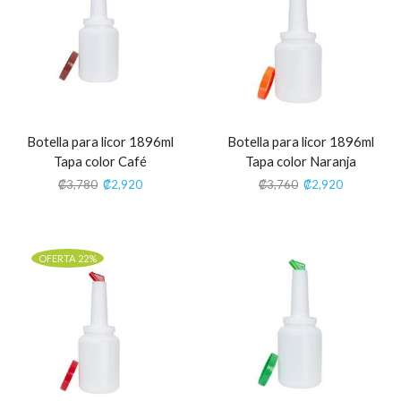
Botella para licor 1896ml
Botella para licor 1896ml
Tapa color Café
Tapa color Naranja
₡
3,780
₡
2,920
₡
3,760
₡
2,920
OFERTA 22%