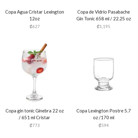
Copa Agua Cristar Lexington
Copa de Vidrio Pasabache
12oz
Gin Tonic 658 ml / 22.25 oz
₡
627
₡
1,195
Copa gin tonic Ginebra 22 oz
Copa Lexington Postre 5.7
/ 651 ml Cristar
oz /170 ml
₡
773
₡
594