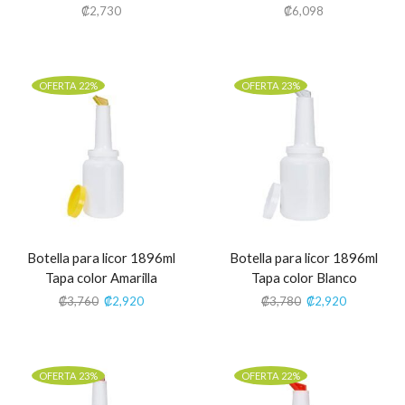
₡
2,730
₡
6,098
OFERTA 22%
OFERTA 23%
Botella para licor 1896ml
Botella para licor 1896ml
Tapa color Amarilla
Tapa color Blanco
₡
3,760
₡
2,920
₡
3,780
₡
2,920
OFERTA 23%
OFERTA 22%