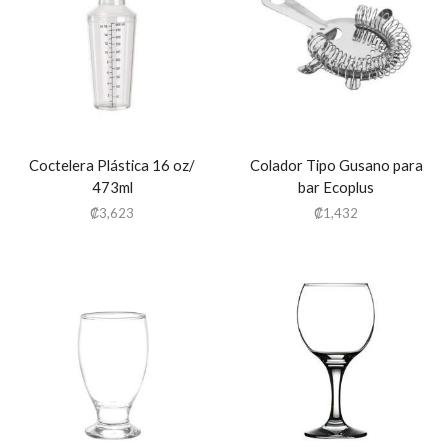
Coctelera Plástica 16 oz/
Colador Tipo Gusano para
473ml
bar Ecoplus
₡
3,623
₡
1,432