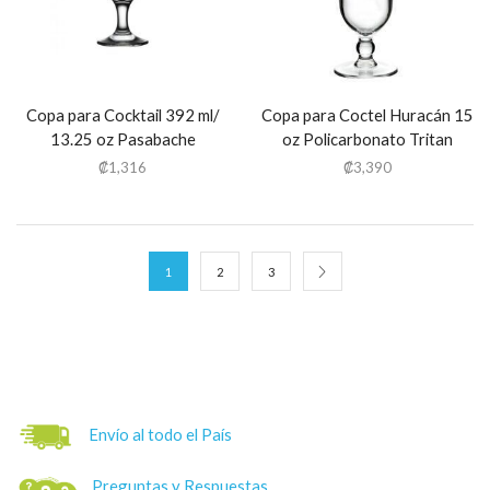
Copa para Cocktail 392 ml/
Copa para Coctel Huracán 15
13.25 oz Pasabache
oz Policarbonato Tritan
₡
1,316
₡
3,390
1
2
3
Envío al todo el País
Preguntas y Respuestas