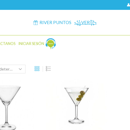

RIVER PUNTOS
꧁VER꧂
ÁCTANOS
INICIAR SESIÓN