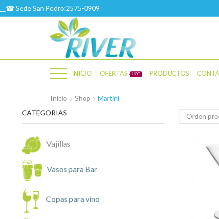
__☎ Sede San Pedro:2575-0909
PRECIOS MAYOREO
꧁VER꧂
INICIO
OFERTAS
PRODUCTOS
CONT
HOT
Inicio
Shop
Martini
CATEGORIAS
Vajillas
Vasos para Bar
Copas para vino