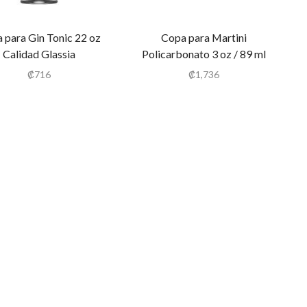
 para Gin Tonic 22 oz
Copa para Martini
Calidad Glassia
Policarbonato 3 oz / 89 ml
Tritan
₡
716
₡
1,736