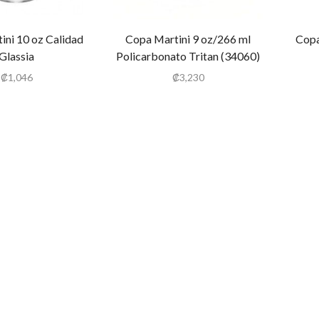
ini 10 oz Calidad
Copa Martini 9 oz/266 ml
Copa
Glassia
Policarbonato Tritan (34060)
₡
1,046
₡
3,230