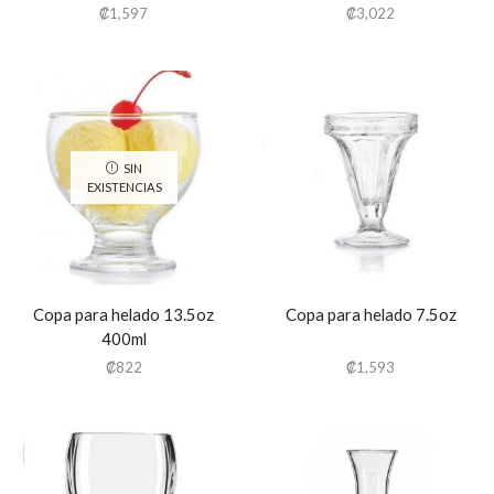
₡
1,597
₡
3,022
SIN
EXISTENCIAS
Copa para helado 13.5oz
Copa para helado 7.5oz
400ml
₡
822
₡
1,593