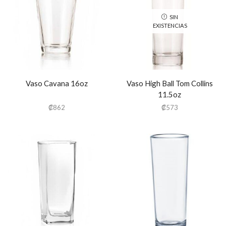
SIN
EXISTENCIAS
Vaso Cavana 16oz
Vaso High Ball Tom Collins
11.5oz
₡
862
₡
573