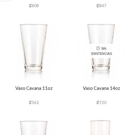
₡
808
₡
847
SIN
EXISTENCIAS
Vaso Cavana 11oz
Vaso Cavana 14oz
₡
562
₡
720