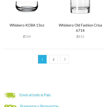
Whiskero KOBA 13oz
Whiskero Old Fashion Crisa
6714
₡
554
₡
615
1
2
Envío al todo el País
Preguntas y Respuestas