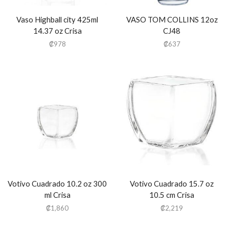
Vaso Highball city 425ml
VASO TOM COLLINS 12oz
14.37 oz Crisa
CJ48
₡
978
₡
637
Votivo Cuadrado 10.2 oz 300
Votivo Cuadrado 15.7 oz
ml Crisa
10.5 cm Crisa
₡
1,860
₡
2,219