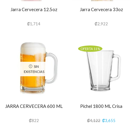
Jarra Cervecera 12.5oz
Jarra Cervecera 33oz
₡
1,714
₡
2,922
OFERTA 11%
SIN
EXISTENCIAS
JARRA CERVECERA 600 ML
Pichel 1800 ML Crisa
₡
822
₡
4,122
₡
3,655