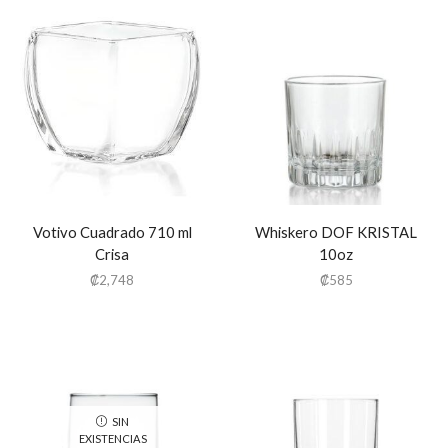
Votivo Cuadrado 710 ml
Whiskero DOF KRISTAL
Crisa
10oz
₡
2,748
₡
585
SIN
EXISTENCIAS