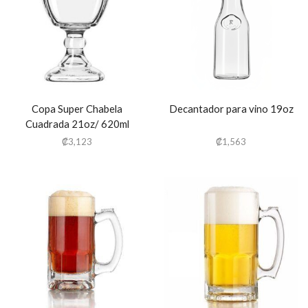
Copa Super Chabela
Decantador para vino 19oz
Cuadrada 21oz/ 620ml
₡
3,123
₡
1,563